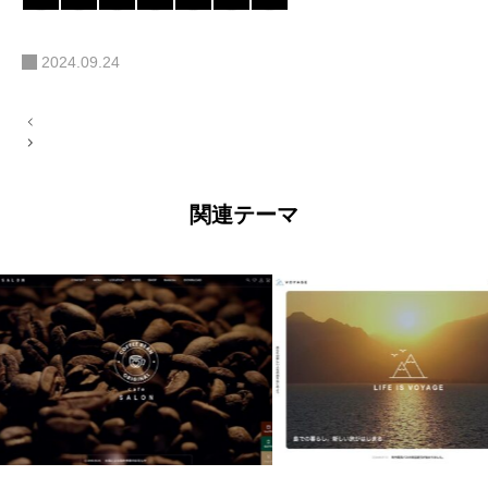
2024.09.24
投
稿
ナ
ビ
ゲ
ー
関連テーマ
シ
ョ
ン