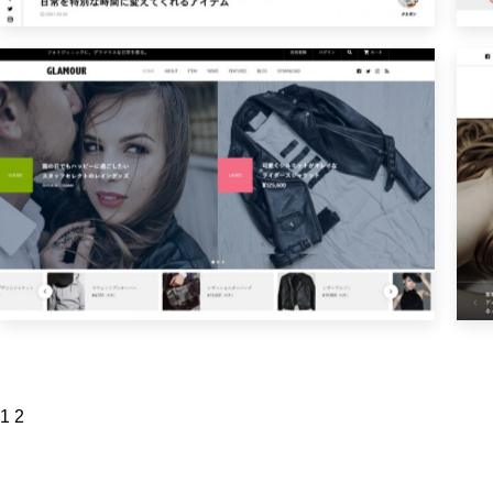
投
1
2
稿
の
ペ
ー