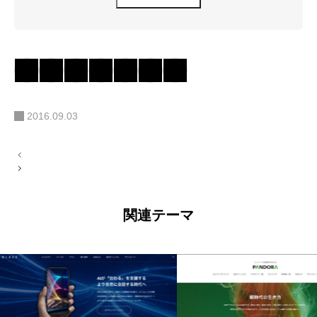
2016.09.03
投
稿
ナ
ビ
ゲ
ー
関連テーマ
シ
ョ
ン