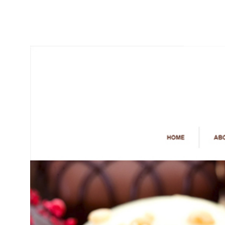
投
稿
ナ
ビ
ゲ
ー
シ
ョ
ン