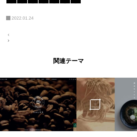
2022.01.24
投
稿
ナ
ビ
ゲ
ー
関連テーマ
シ
ョ
ン